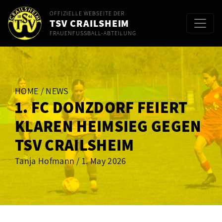
OFFIZIELLE WEBSEITE DER
TSV CRAILSHEIM
FRAUENFUSSBALL-ABTEILUNG
HOME / NEWS
1. FC DONZDORF FEIERT
KLAREN HEIMSIEG GEGEN
TSV CRAILSHEIM
Tanja Hofmann / 1. May 2026