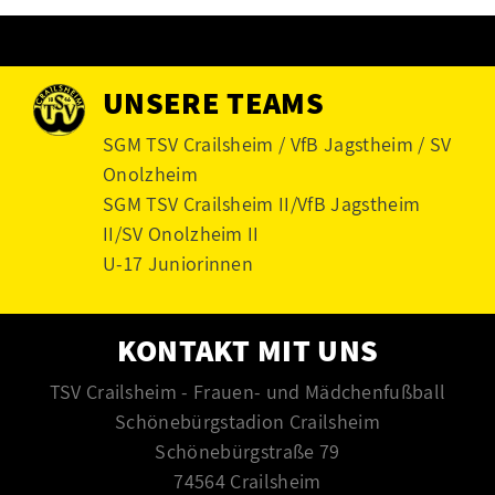
UNSERE TEAMS
SGM TSV Crailsheim / VfB Jagstheim / SV
Onolzheim
SGM TSV Crailsheim II/VfB Jagstheim
II/SV Onolzheim II
U-17 Juniorinnen
KONTAKT MIT UNS
TSV Crailsheim - Frauen- und Mädchenfußball
Schönebürgstadion Crailsheim
Schönebürgstraße 79
74564 Crailsheim