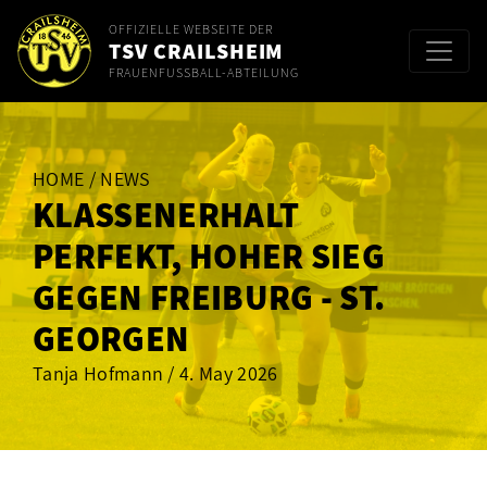
OFFIZIELLE WEBSEITE DER
TSV CRAILSHEIM
FRAUENFUSSBALL-ABTEILUNG
HOME / NEWS
KLASSENERHALT
PERFEKT, HOHER SIEG
GEGEN FREIBURG - ST.
GEORGEN
Tanja Hofmann / 4. May 2026