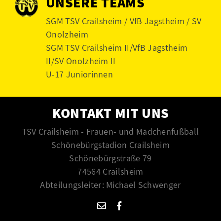
UNSERE TEAMS
SGM TSV Crailsheim / VfB Jagstheim / SV
Onolzheim
SGM TSV Crailsheim II/VfB Jagstheim
II/SV Onolzheim II
U-17 Juniorinnen
KONTAKT MIT UNS
TSV Crailsheim - Frauen- und Mädchenfußball
Schönebürgstadion Crailsheim
Schönebürgstraße 79
74564 Crailsheim
Abteilungsleiter: Michael Schwenger