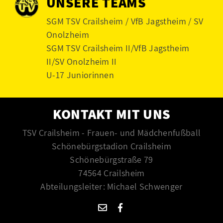
UNSERE TEAMS
SGM TSV Crailsheim / VfB Jagstheim / SV
Onolzheim
SGM TSV Crailsheim II/VfB Jagstheim
II/SV Onolzheim II
U-17 Juniorinnen
KONTAKT MIT UNS
TSV Crailsheim - Frauen- und Mädchenfußball
Schönebürgstadion Crailsheim
Schönebürgstraße 79
74564 Crailsheim
Abteilungsleiter: Michael Schwenger